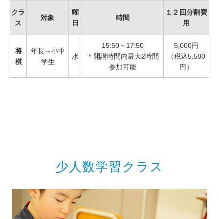
クラ
曜
１２回分割費
対象
時間
ス
日
用
15:50～17:50
5,000円
将
年長～小中
水
＊開講時間内最大2時間
（税込5,500
棋
学生
参加可能
円）
少人数学習クラス