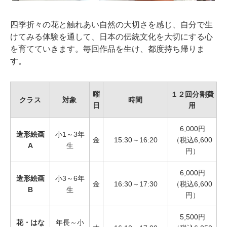
四季折々の花と触れあい自然の大切さを感じ、自分で生
けてみる体験を通して、日本の伝統文化を大切にする心
を育てていきます。毎回作品を生け、都度持ち帰りま
す。
曜
１２回分割費
クラス
対象
時間
日
用
6,000円
造形絵画
小1～3年
金
15:30～16:20
（税込6,600
A
生
円）
6,000円
造形絵画
小3～6年
金
16:30～17:30
（税込6,600
B
生
円）
5,500円
花・はな
年長～小