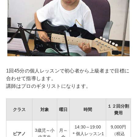
1回45分の個人レッスンで初心者から上級者まで目標に
合わせて指導します。
講師はプロのギタリストになります。
１２回分割
クラス
対象
曜日
時間
費用
14:30～19:00
9,000円
3歳児～小
月～
ピアノ
＊個人レッスン1
（税込
中高生
金