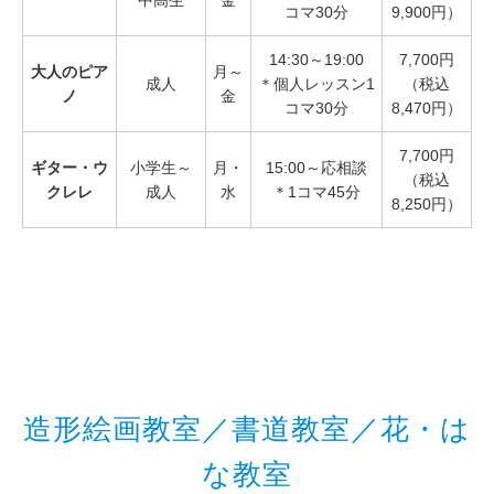
コマ30分
9,900円）
14:30～19:00
7,700円
大人のピア
月～
成人
＊個人レッスン1
（税込
ノ
金
コマ30分
8,470円）
7,700円
ギター・ウ
小学生～
月・
15:00～応相談
（税込
クレレ
成人
水
＊1コマ45分
8,250円）
造形絵画教室／書道教室／花・は
な教室